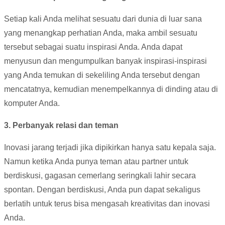
Setiap kali Anda melihat sesuatu dari dunia di luar sana
yang menangkap perhatian Anda, maka ambil sesuatu
tersebut sebagai suatu inspirasi Anda. Anda dapat
menyusun dan mengumpulkan banyak inspirasi-inspirasi
yang Anda temukan di sekeliling Anda tersebut dengan
mencatatnya, kemudian menempelkannya di dinding atau di
komputer Anda.
3. Perbanyak relasi dan teman
Inovasi jarang terjadi jika dipikirkan hanya satu kepala saja.
Namun ketika Anda punya teman atau partner untuk
berdiskusi, gagasan cemerlang seringkali lahir secara
spontan. Dengan berdiskusi, Anda pun dapat sekaligus
berlatih untuk terus bisa mengasah kreativitas dan inovasi
Anda.