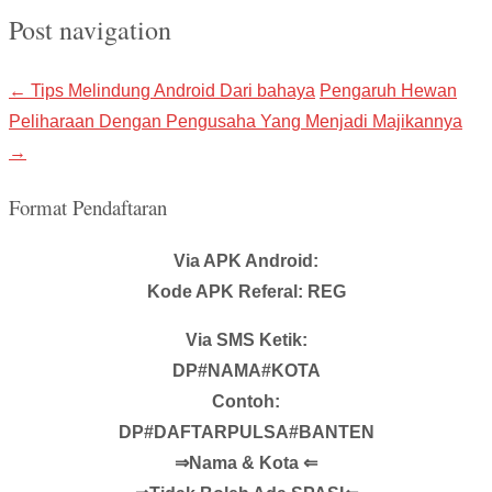
Post navigation
←
Tips Melindung Android Dari bahaya
Pengaruh Hewan
Peliharaan Dengan Pengusaha Yang Menjadi Majikannya
→
Format Pendaftaran
Via APK Android:
Kode APK Referal: REG
Via SMS Ketik:
DP#NAMA#KOTA
Contoh:
DP#DAFTARPULSA#BANTEN
⇒Nama & Kota ⇐