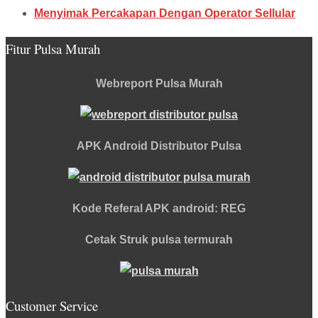
Menyimak Percakapan Dengan Operator Sellular
Fitur Pulsa Murah
Webreport Pulsa Murah
APK Android Distributor Pulsa
Kode Referal APK android: REG
Cetak Struk pulsa termurah
Customer Service