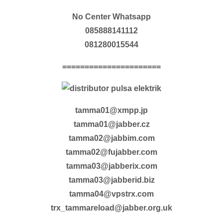
No Center Whatsapp
085888141112
081280015544
======================
tamma01@xmpp.jp
tamma01@jabber.cz
tamma02@jabbim.com
tamma02@fujabber.com
tamma03@jabberix.com
tamma03@jabberid.biz
tamma04@vpstrx.com
trx_tammareload@jabber.org.uk