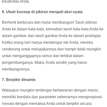
kreativitas Anda.
6. Ubah konsep di pikiran menjadi aksi nyata
Berhenti berbicara dan mulai membangun! Taruh pikiran
Anda ke dalam kata-kata, kemudian taruh kata-kata Anda ke
dalam gambar, dan taruh gambar Anda ke dalam prototype.
Ketika orang lain hanya mendengar ide Anda, mereka
cenderung untuk melupakannya dan hampir tidak mungkin
untuk menganggapnya serius dan terlibat dalam
pengembanganya. Maka, Anda sendiri yang harus
membangunnya.
7. Berpikir dinamis
Walaupun mungkin terdengar berlawanan dengan intuisi,
memiliki kendala dan parameter sebenarnya menginspirasi
inovasi dengan memaksa Anda untuk berpikir secara