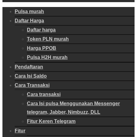
Pulsa murah
Daftar Harga
Daftar harga
Token PLN murah
Harga PPOB
Pulsa H2H murah
Pendaftaran
Cara Isi Saldo
Cara Transaksi
Cara transaksi
Cara Isi pulsa Menggunakan Messenger
telegram, Jabber, Nimbuzz, DLL
Fitur Keren Telegram
Fitur