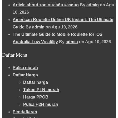
Article about топ онлайн казино
By
admin
on Agu
10, 2026
American Roulette Online UK Instant: The Ultimate
Guide
By
admin
on Agu 10, 2026
The Ultimate Guide to Mobile Roulette for iOS
Australia Low Volatility
By
admin
on Agu 10, 2026
Daftar Menu
Pulsa murah
Daftar Harga
Daftar harga
Token PLN murah
Harga PPOB
Pulsa H2H murah
Pendaftaran