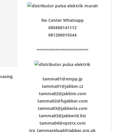
No Center Whatsapp
085888141112
081280015544
======================
masing
tamma01@xmpp.jp
tamma01@jabber.cz
tamma02@jabbim.com
tamma02@fujabber.com
tamma03@jabberix.com
tamma03@jabberid.biz
tamma04@vpstrx.com
trx_tammareload@jabber.org.uk