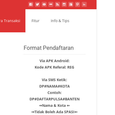
Search
ra Transaksi
Fitur
Info & Tips
for:
Format Pendaftaran
Via APK Android:
Kode APK Referal: REG
Via SMS Ketik:
DP#NAMA#KOTA
Contoh:
DP#DAFTARPULSA#BANTEN
⇒Nama & Kota ⇐
⇒Tidak Boleh Ada SPASI⇐