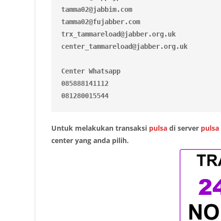
tamma02@jabbim.com

tamma02@fujabber.com
trx_tammareload@jabber.org.uk

center_tammareload@jabber.org.uk
Center Whatsapp

085888141112

Untuk melakukan transaksi
pulsa
di server
pulsa
center yang anda pilih.