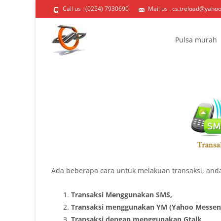
Call us : (0254) 7930690
Mail us : cs.treload@yaho
Skip
to
Pulsa murah
content
Ada beberapa cara untuk melakuan transaksi, and
Transaksi Menggunakan SMS,
Transaksi menggunakan YM (Yahoo Messenge
Transaksi dengan menggunakan Gtalk